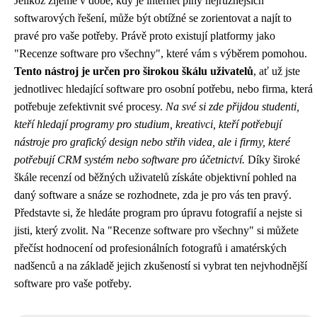
Jelikož žijeme v době, kdy je internet plný nejrůznějších
softwarových řešení, může být obtížné se zorientovat a najít to
pravé pro vaše potřeby. Právě proto existují platformy jako
"Recenze software pro všechny", které vám s výběrem pomohou.
Tento nástroj je určen pro širokou škálu uživatelů
, ať už jste
jednotlivec hledající software pro osobní potřebu, nebo firma, která
potřebuje zefektivnit své procesy.
Na své si zde přijdou studenti,
kteří hledají programy pro studium, kreativci, kteří potřebují
nástroje pro grafický design nebo střih videa, ale i firmy, které
potřebují CRM systém nebo software pro účetnictví.
Díky široké
škále recenzí od běžných uživatelů získáte objektivní pohled na
daný software a snáze se rozhodnete, zda je pro vás ten pravý.
Představte si, že hledáte program pro úpravu fotografií a nejste si
jisti, který zvolit. Na "Recenze software pro všechny" si můžete
přečíst hodnocení od profesionálních fotografů i amatérských
nadšenců a na základě jejich zkušeností si vybrat ten nejvhodnější
software pro vaše potřeby.