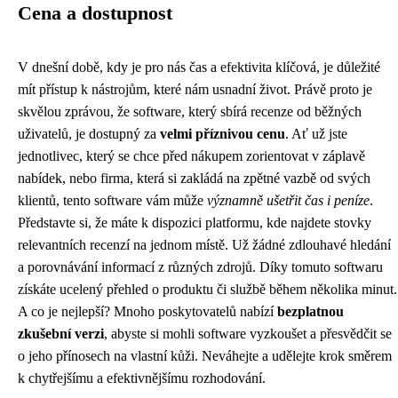
Cena a dostupnost
V dnešní době, kdy je pro nás čas a efektivita klíčová, je důležité
mít přístup k nástrojům, které nám usnadní život. Právě proto je
skvělou zprávou, že software, který sbírá recenze od běžných
uživatelů, je dostupný za
velmi příznivou cenu
. Ať už jste
jednotlivec, který se chce před nákupem zorientovat v záplavě
nabídek, nebo firma, která si zakládá na zpětné vazbě od svých
klientů, tento software vám může
významně ušetřit čas i peníze
.
Představte si, že máte k dispozici platformu, kde najdete stovky
relevantních recenzí na jednom místě. Už žádné zdlouhavé hledání
a porovnávání informací z různých zdrojů. Díky tomuto softwaru
získáte ucelený přehled o produktu či službě během několika minut.
A co je nejlepší? Mnoho poskytovatelů nabízí
bezplatnou
zkušební verzi
, abyste si mohli software vyzkoušet a přesvědčit se
o jeho přínosech na vlastní kůži. Neváhejte a udělejte krok směrem
k chytřejšímu a efektivnějšímu rozhodování.