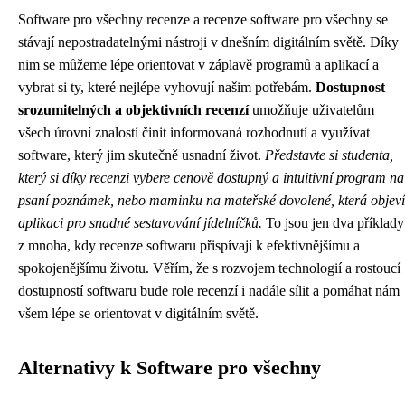
Software pro všechny recenze a recenze software pro všechny se
stávají nepostradatelnými nástroji v dnešním digitálním světě. Díky
nim se můžeme lépe orientovat v záplavě programů a aplikací a
vybrat si ty, které nejlépe vyhovují našim potřebám.
Dostupnost
srozumitelných a objektivních recenzí
umožňuje uživatelům
všech úrovní znalostí činit informovaná rozhodnutí a využívat
software, který jim skutečně usnadní život.
Představte si studenta,
který si díky recenzi vybere cenově dostupný a intuitivní program na
psaní poznámek, nebo maminku na mateřské dovolené, která objeví
aplikaci pro snadné sestavování jídelníčků.
To jsou jen dva příklady
z mnoha, kdy recenze softwaru přispívají k efektivnějšímu a
spokojenějšímu životu. Věřím, že s rozvojem technologií a rostoucí
dostupností softwaru bude role recenzí i nadále sílit a pomáhat nám
všem lépe se orientovat v digitálním světě.
Alternativy k Software pro všechny