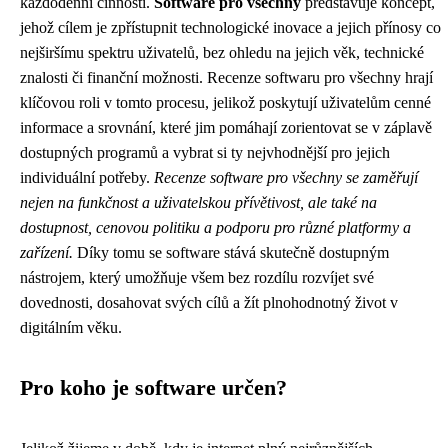
každodenní činnosti.
Software pro všechny
představuje koncept,
jehož cílem je zpřístupnit technologické inovace a jejich přínosy co
nejširšímu spektru uživatelů, bez ohledu na jejich věk, technické
znalosti či finanční možnosti. Recenze softwaru pro všechny hrají
klíčovou roli v tomto procesu, jelikož poskytují uživatelům cenné
informace a srovnání, které jim pomáhají zorientovat se v záplavě
dostupných programů a vybrat si ty nejvhodnější pro jejich
individuální potřeby.
Recenze software pro všechny se zaměřují
nejen na funkčnost a uživatelskou přívětivost, ale také na
dostupnost, cenovou politiku a podporu pro různé platformy a
zařízení.
Díky tomu se software stává skutečně dostupným
nástrojem, který umožňuje všem bez rozdílu rozvíjet své
dovednosti, dosahovat svých cílů a žít plnohodnotný život v
digitálním věku.
Pro koho je software určen?