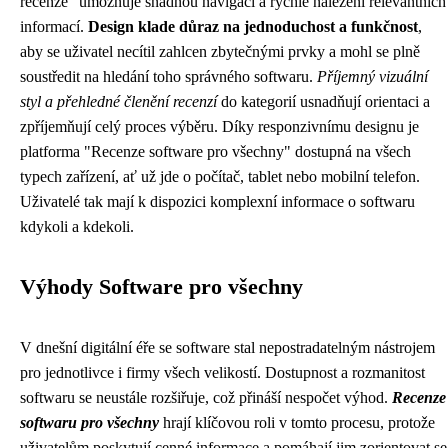
recenze" umožňuje snadnou navigaci a rychlé nalezení relevantních
informací.
Design klade důraz na jednoduchost a funkčnost
,
aby se uživatel necítil zahlcen zbytečnými prvky a mohl se plně
soustředit na hledání toho správného softwaru.
Příjemný vizuální
styl a přehledné členění recenzí
do kategorií usnadňují orientaci a
zpříjemňují celý proces výběru. Díky responzivnímu designu je
platforma "Recenze software pro všechny" dostupná na všech
typech zařízení, ať už jde o počítač, tablet nebo mobilní telefon.
Uživatelé tak mají k dispozici komplexní informace o softwaru
kdykoli a kdekoli.
Výhody Software pro všechny
V dnešní digitální éře se software stal nepostradatelným nástrojem
pro jednotlivce i firmy všech velikostí. Dostupnost a rozmanitost
softwaru se neustále rozšiřuje, což přináší nespočet výhod.
Recenze
softwaru pro všechny
hrají klíčovou roli v tomto procesu, protože
uživatelům poskytují cenné informace a pomáhají jim zorientovat se