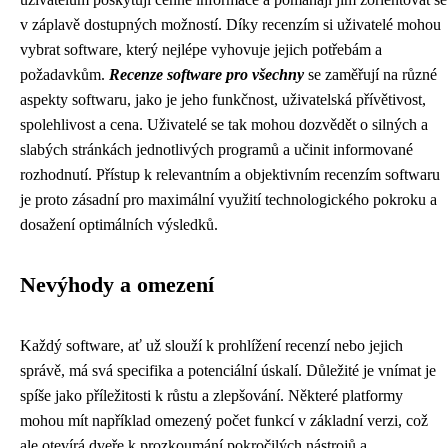
v záplavě dostupných možností. Díky recenzím si uživatelé mohou
vybrat software, který nejlépe vyhovuje jejich potřebám a
požadavkům.
Recenze software pro všechny
se zaměřují na různé
aspekty softwaru, jako je jeho funkčnost, uživatelská přívětivost,
spolehlivost a cena. Uživatelé se tak mohou dozvědět o silných a
slabých stránkách jednotlivých programů a učinit informované
rozhodnutí. Přístup k relevantním a objektivním recenzím softwaru
je proto zásadní pro maximální využití technologického pokroku a
dosažení optimálních výsledků.
Nevýhody a omezení
Každý software, ať už slouží k prohlížení recenzí nebo jejich
správě, má svá specifika a potenciální úskalí. Důležité je vnímat je
spíše jako příležitosti k růstu a zlepšování. Některé platformy
mohou mít například omezený počet funkcí v základní verzi, což
ale otevírá dveře k prozkoumání pokročilých nástrojů a