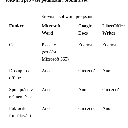
softwaru pro vaše podnikání i osobní život.
Srovnání softwaru pro psaní
Funkce
Microsoft
Google
LibreOffice
Word
Docs
Writer
Cena
Placený
Zdarma
Zdarma
(součást
Microsoft 365)
Dostupnost
Ano
Omezeně
Ano
offline
Spolupráce v
Ano
Ano
Omezeně
reálném čase
Pokročilé
Ano
Omezeně
Ano
formátování