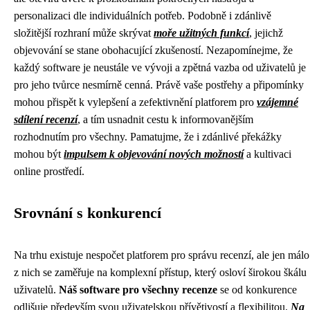
personalizaci dle individuálních potřeb. Podobně i zdánlivě
složitější rozhraní může skrývat
moře užitných funkcí
, jejichž
objevování se stane obohacující zkušeností. Nezapomínejme, že
každý software je neustále ve vývoji a zpětná vazba od uživatelů je
pro jeho tvůrce nesmírně cenná. Právě vaše postřehy a připomínky
mohou přispět k vylepšení a zefektivnění platforem pro
vzájemné
sdílení recenzí
, a tím usnadnit cestu k informovanějším
rozhodnutím pro všechny. Pamatujme, že i zdánlivé překážky
mohou být
impulsem k objevování nových možností
a kultivaci
online prostředí.
Srovnání s konkurencí
Na trhu existuje nespočet platforem pro správu recenzí, ale jen málo
z nich se zaměřuje na komplexní přístup, který osloví širokou škálu
uživatelů.
Náš software pro všechny recenze
se od konkurence
odlišuje především svou uživatelskou přívětivostí a flexibilitou.
Na