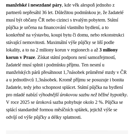
manželské i nesezdané páry
, kde věk alespoň jednoho z
partnerů nepřesáhl 36 let. Důležitou podmínkou je, že žadatelé
musí být občany ČR nebo cizinci s trvalým pobytem. Státní
půjčka je určena na financování vlastního bydlení, a to
konkrétně na výstavbu, koupi bytu či domu, nebo rekonstrukci
stávající nemovitosti. Maximální výše půjčky se liší podle
lokality, a to na 2 miliony korun v regionech a až
3 miliony
korun v Praze
. Získat státní podporu není samozřejmostí,
žadatelé musí splnit i podmínku příjmu. Ten nesmí u
manželských párů přesáhnout 1,7násobek průměrné mzdy v ČR
a u jednotlivců 1,3násobek. Kromě příjmu se posuzuje i bonita
žadatele, tedy jeho schopnost splácet. Státní půjčka na bydlení
pro mladé nabízí
výhodnější úrokovou sazbu než běžné hypotéky
.
V roce 2025 se úroková sazba pohybuje okolo 2 %. Půjčka se
splácí standardně formou měsíčních splátek, jejichž výše se
odvíjí od výše půjčky a délky splatnosti.