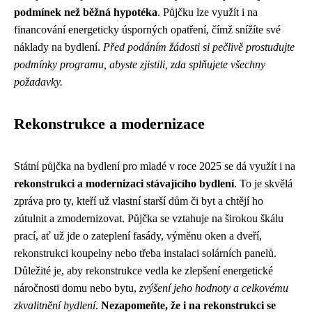
podmínek než běžná hypotéka
. Půjčku lze využít i na
financování energeticky úsporných opatření, čímž snížíte své
náklady na bydlení.
Před podáním žádosti si pečlivě prostudujte
podmínky programu, abyste zjistili, zda splňujete všechny
požadavky.
Rekonstrukce a modernizace
Státní půjčka na bydlení pro mladé v roce 2025 se dá využít i na
rekonstrukci a modernizaci stávajícího bydlení
. To je skvělá
zpráva pro ty, kteří už vlastní starší dům či byt a chtějí ho
zútulnit a zmodernizovat. Půjčka se vztahuje na širokou škálu
prací, ať už jde o zateplení fasády, výměnu oken a dveří,
rekonstrukci koupelny nebo třeba instalaci solárních panelů.
Důležité je, aby rekonstrukce vedla ke zlepšení energetické
náročnosti domu nebo bytu,
zvýšení jeho hodnoty a celkovému
zkvalitnění bydlení
.
Nezapomeňte, že i na rekonstrukci se