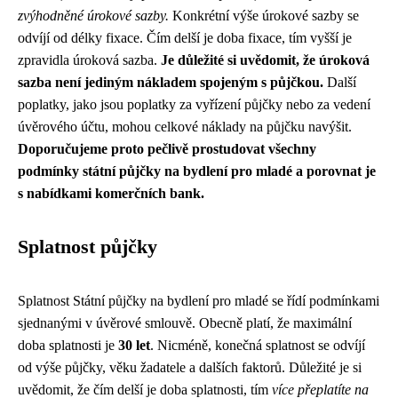
zvýhodněné úrokové sazby.
Konkrétní výše úrokové sazby se
odvíjí od délky fixace. Čím delší je doba fixace, tím vyšší je
zpravidla úroková sazba.
Je důležité si uvědomit, že úroková
sazba není jediným nákladem spojeným s půjčkou.
Další
poplatky, jako jsou poplatky za vyřízení půjčky nebo za vedení
úvěrového účtu, mohou celkové náklady na půjčku navýšit.
Doporučujeme proto pečlivě prostudovat všechny
podmínky státní půjčky na bydlení pro mladé a porovnat je
s nabídkami komerčních bank.
Splatnost půjčky
Splatnost Státní půjčky na bydlení pro mladé se řídí podmínkami
sjednanými v úvěrové smlouvě. Obecně platí, že maximální
doba splatnosti je
30 let
. Nicméně, konečná splatnost se odvíjí
od výše půjčky, věku žadatele a dalších faktorů. Důležité je si
uvědomit, že čím delší je doba splatnosti, tím
více přeplatíte na