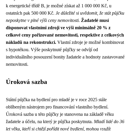
k energetické třídě B, je možné získat až 1 000 000 Kč, u
ostatních pak 500 000 Kč.
Je důležité si uvědomit, že stát půjčku
neposkytne v plné výši ceny nemovitosti.
Žadatelé musí
disponovat vlastními zdroji ve výši minimálně 20 % z
celkové ceny pořizované nemovitosti, respektive z celkových
nákladů na rekonstrukci.
Vlastní zdroje je možné kombinovat
s hypotékou. Výše poskytnuté půjčky se odvíjí od
individuálního posouzení bonity žadatele a hodnoty zastavované
nemovitosti.
Úroková sazba
Státní půjčka na bydlení pro mladé je v roce 2025 stále
oblíbeným nástrojem pro financování vlastního bydlení.
Úroková sazba u této půjčky je stanovena na základě věku
žadatele a účelu, na který je půjčka poskytnuta.
Mladí lidé do 36
let věku, kteří si chtějí pořídit nové bydlení, mohou využít