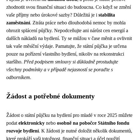
zhodnotit svou finanční situaci do budoucna. Co když se změní
vaše příjmy nebo úrokové sazby? Důležitá je i
stabilita
zaměstnání
. Ztráta práce nebo dlouhodobá nemoc by mohla
ohrozit splácení půjčky. Nepodceňujte ani nárůst cen energií a
dalších nákladů na bydlení. Ty se můžou v čase měnit a ovlivnit
tak vaše měsíční výdaje. Pamatujte, že státní půjčka je určena
pouze na pořízení vlastního bydlení, nikoliv na rekonstrukci
staršího.
Před podpisem smlouvy si důkladně prostudujte
všechny podmínky a v případě nejasností se poraďte s
odborníkem.
Žádost a potřebné dokumenty
Žádost o státní půjčku na bydlení pro mladé v roce 2025 můžete
podat
elektronicky
nebo
osobně na pobočce Státního fondu
rozvoje bydlení
. K žádosti je nutné doložit několik dokumentů,
které prokáží vaši totožnost, finanční situaci a účel použití