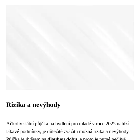
Rizika a nevýhody
Ačkoliv státní půjčka na bydlení pro mladé v roce 2025 nabízí
lákavé podmínky, je důležité zvážit i možná rizika a nevýhody.
Půjčka je úvěrem na
dlouhou dobu
, a proto je nutné pečlivě