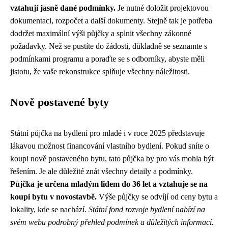
vztahují jasně dané podmínky.
Je nutné doložit projektovou
dokumentaci, rozpočet a další dokumenty. Stejně tak je potřeba
dodržet maximální výši půjčky a splnit všechny zákonné
požadavky. Než se pustíte do žádosti, důkladně se seznamte s
podmínkami programu a poraďte se s odborníky, abyste měli
jistotu, že vaše rekonstrukce splňuje všechny náležitosti.
Nově postavené byty
Státní půjčka na bydlení pro mladé i v roce 2025 představuje
lákavou možnost financování vlastního bydlení. Pokud sníte o
koupi nově postaveného bytu, tato půjčka by pro vás mohla být
řešením. Je ale důležité znát všechny detaily a podmínky.
Půjčka je určena mladým lidem do 36 let a vztahuje se na
koupi bytu v novostavbě.
Výše půjčky se odvíjí od ceny bytu a
lokality, kde se nachází.
Státní fond rozvoje bydlení nabízí na
svém webu podrobný přehled podmínek a důležitých informací.