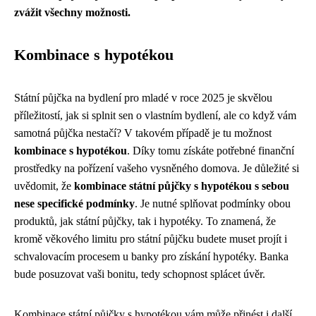
zvážit všechny možnosti.
Kombinace s hypotékou
Státní půjčka na bydlení pro mladé v roce 2025 je skvělou
příležitostí, jak si splnit sen o vlastním bydlení, ale co když vám
samotná půjčka nestačí? V takovém případě je tu možnost
kombinace s hypotékou
. Díky tomu získáte potřebné finanční
prostředky na pořízení vašeho vysněného domova. Je důležité si
uvědomit, že
kombinace státní půjčky s hypotékou s sebou
nese specifické podmínky
. Je nutné splňovat podmínky obou
produktů, jak státní půjčky, tak i hypotéky. To znamená, že
kromě věkového limitu pro státní půjčku budete muset projít i
schvalovacím procesem u banky pro získání hypotéky. Banka
bude posuzovat vaši bonitu, tedy schopnost splácet úvěr.
Kombinace státní půjčky s hypotékou vám může přinést i další