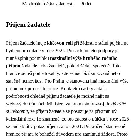
Maximální délka splatnosti
30 let
Příjem žadatele
Příjem žadatele hraje
klíčovou roli
při žádosti o státní půjčku na
bydlení pro mladé v roce 2025. Pro získání této podpory je
nutné splnit podmínku
maximální výše hrubého ročního
příjmu
žadatele nebo žadatelů, pokud žádají společně. Tato
hranice se liší podle lokality, kde se nachází kupovaná nebo
stavěná nemovitost. Pro Prahu je stanovena jiná maximální výše
příjmu než pro ostatní obce. Konkrétní částky a další
podrobnosti ohledně příjmu žadatele je možné najít na
webových stránkách Ministerstva pro místní rozvoj. Je
důležité
si uvědomit
, že příjem žadatele se posuzuje za předminulý
kalendářní rok. To znamená, že pro žádost o půjčku v roce 2025
se bude brát v potaz příjem za rok 2021. Překročení stanovené
hranice příjmu je bohužel důvodem pro zamítnutí žádosti. Proto