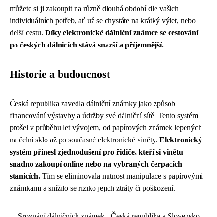
můžete si ji zakoupit na různě dlouhá období dle vašich
individuálních potřeb, ať už se chystáte na krátký výlet, nebo
delší cestu.
Díky elektronické dálniční známce se cestování
po českých dálnicích stává snazší a příjemnější.
Historie a budoucnost
Česká republika zavedla dálniční známky jako způsob
financování výstavby a údržby své dálniční sítě. Tento systém
prošel v průběhu let vývojem, od papírových známek lepených
na čelní sklo až po současné elektronické viněty.
Elektronický
systém přinesl zjednodušení pro řidiče, kteří si vinětu
snadno zakoupí online nebo na vybraných čerpacích
stanicích.
Tím se eliminovala nutnost manipulace s papírovými
známkami a snížilo se riziko jejich ztráty či poškození.
Srovnání dálničních známek - Česká republika a Slovensko