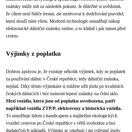
známky může mít za následek pokutu. Je důležité si uvědomit,
že cílem není řidiče trestat, ale motivovat k dodržování pravidel,
která slouží nám všem. Moderní technologie usnadňují nákup
elektronické dálniční známky online, a to klidně i pár minut před
cestou.
Výjimky z poplatku
Dobrou zprávou je, že existuje několik výjimek, kdy se poplatek
za používání dálnic v České republice, tedy dálniční známka,
neplatí. Díky těmto výjimkám si můžete užít jízdu po kvalitních
českých dálnicích i bez nutnosti lepení známky na čelní sklo.
Mezi vozidla, která jsou od poplatku osvobozena, patří
například vozidla ZTP/P, elektrovozy a historická vozidla.
To umožňuje lidem s handicapem a majitelům ekologických
vozidel cestovat po České republice s větší svobodou a bez
dodatečných nákladů.
Výjimka se vztahuje i na vybrané úseky