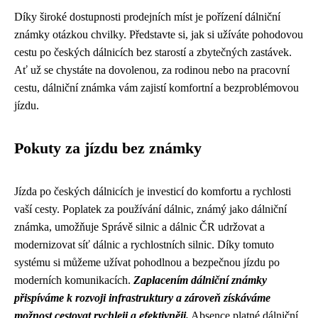
Díky široké dostupnosti prodejních míst je pořízení dálniční
známky otázkou chvilky. Představte si, jak si užíváte pohodovou
cestu po českých dálnicích bez starostí a zbytečných zastávek.
Ať už se chystáte na dovolenou, za rodinou nebo na pracovní
cestu, dálniční známka vám zajistí komfortní a bezproblémovou
jízdu.
Pokuty za jízdu bez známky
Jízda po českých dálnicích je investicí do komfortu a rychlosti
vaší cesty. Poplatek za používání dálnic, známý jako dálniční
známka, umožňuje Správě silnic a dálnic ČR udržovat a
modernizovat síť dálnic a rychlostních silnic. Díky tomuto
systému si můžeme užívat pohodlnou a bezpečnou jízdu po
moderních komunikacích.
Zaplacením dálniční známky
přispíváme k rozvoji infrastruktury a zároveň získáváme
možnost cestovat rychleji a efektivněji.
Absence platné dálniční