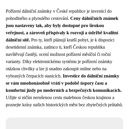
Pořízení dálniční známky v České republice je investicí do
pohodlného a plynulého cestování.
Ceny dálničních známek
jsou nastaveny tak, aby byly dostupné pro širokou
veřejnost, a zároveň přispívaly k rozvoji a údržbě kvalitní
dálniční sítě.
Pro ty, kteří plánují kratší pobyt, je k dispozici
desetidenní známka, zatímco ti, kteří Českou republiku
navštěvují častěji, ocení možnost pořízení měsíční či roční
varianty. Díky elektronickému systému je pořízení známky
otázkou chvilky a lze ji snadno zakoupit online nebo na
vybraných čerpacích stanicích.
Investice do dálniční známky
se vám mnohonásobně vrátí v podobě úspory času a
komfortní jízdy po moderních a bezpečných komunikacích.
Užijte si ničím nerušenou cestu malebnou českou krajinou a
poznejte krásy našich historických měst bez zbytečných průtahů.