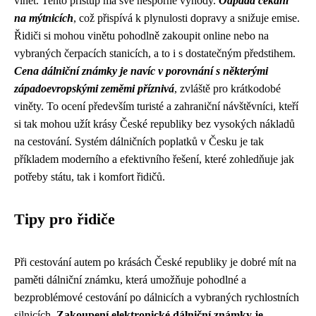
vinět. Tento přístup má své nesporné výhody.
Odpadá čekání
na mýtnicích
, což přispívá k plynulosti dopravy a snižuje emise.
Řidiči si mohou vinětu pohodlně zakoupit online nebo na
vybraných čerpacích stanicích, a to i s dostatečným předstihem.
Cena dálniční známky je navíc v porovnání s některými
západoevropskými zeměmi příznivá
, zvláště pro krátkodobé
viněty. To ocení především turisté a zahraniční návštěvníci, kteří
si tak mohou užít krásy České republiky bez vysokých nákladů
na cestování. Systém dálničních poplatků v Česku je tak
příkladem moderního a efektivního řešení, které zohledňuje jak
potřeby státu, tak i komfort řidičů.
Tipy pro řidiče
Při cestování autem po krásách České republiky je dobré mít na
paměti dálniční známku, která umožňuje pohodlné a
bezproblémové cestování po dálnicích a vybraných rychlostních
silnicích.
Zakoupení elektronické dálniční známky je