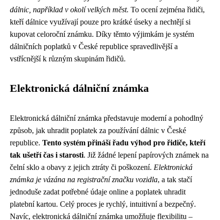
dálnic, například v okolí velkých měst.
To ocení zejména řidiči,
kteří dálnice využívají pouze pro krátké úseky a nechtějí si
kupovat celoroční známku. Díky těmto výjimkám je systém
dálničních poplatků v České republice spravedlivější a
vstřícnější k různým skupinám řidičů.
Elektronická dálniční známka
Elektronická dálniční známka představuje moderní a pohodlný
způsob, jak uhradit poplatek za používání dálnic v České
republice.
Tento systém přináší řadu výhod pro řidiče, kteří
tak ušetří čas i starosti
. Již žádné lepení papírových známek na
čelní sklo a obavy z jejich ztráty či poškození.
Elektronická
známka je vázána na registrační značku vozidla
, a tak stačí
jednoduše zadat potřebné údaje online a poplatek uhradit
platební kartou. Celý proces je rychlý, intuitivní a bezpečný.
Navíc, elektronická dálniční známka umožňuje flexibilitu –