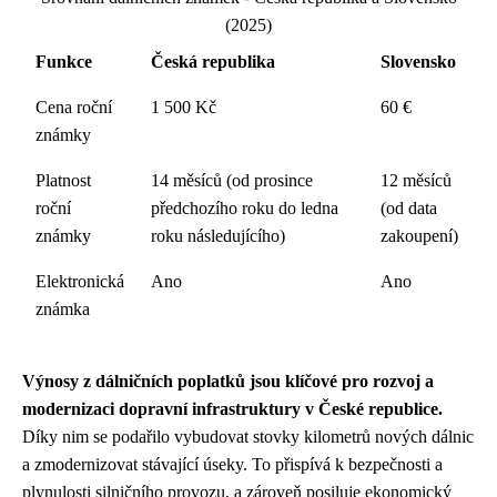
(2025)
Funkce
Česká republika
Slovensko
Cena roční
1 500 Kč
60 €
známky
Platnost
14 měsíců (od prosince
12 měsíců
roční
předchozího roku do ledna
(od data
známky
roku následujícího)
zakoupení)
Elektronická
Ano
Ano
známka
Výnosy z dálničních poplatků jsou klíčové pro rozvoj a
modernizaci dopravní infrastruktury v České republice.
Díky nim se podařilo vybudovat stovky kilometrů nových dálnic
a zmodernizovat stávající úseky. To přispívá k bezpečnosti a
plynulosti silničního provozu, a zároveň posiluje ekonomický