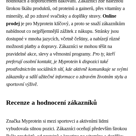
hodnotách a doporučeném dákování. Zákazníci zde naleznou
širokou škálu produktů, od proteinů a gainerů, přes vitamíny a
minerály, až po zdravé svačinky a doplňky stravy.
Online
prodej
je pro Myprotein klíčový, a proto se snaží zákazníkům
nabídnout co nejpříjemnější zážitek z nákupu. Stránky jsou
dostupné v mnoha jazycích, včetně češtiny, a nabízejí různé
možnosti platby a dopravy. Zákazníci se mohou těšit na
pravidelné akce, slevy a věrnostní programy.
Pro ty, kteří
preferují osobní kontakt, je Myprotein k dispozici také
prostřednictvím sociálních sítí, kde aktivně komunikuje se svými
zákazníky a sdílí užitečné informace o zdravém životním stylu a
sportovní výživě.
Recenze a hodnocení zákazníků
Značka Myprotein si mezi sportovci a aktivními lidmi
vybudovala silnou pozici. Zákazníci oceňují především širokou