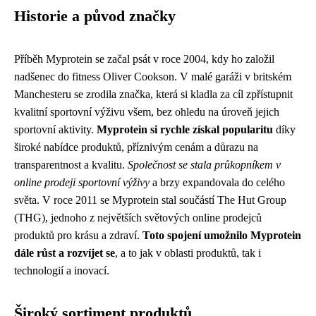
Historie a původ značky
Příběh Myprotein se začal psát v roce 2004, kdy ho založil
nadšenec do fitness Oliver Cookson. V malé garáži v britském
Manchesteru se zrodila značka, která si kladla za cíl zpřístupnit
kvalitní sportovní výživu všem, bez ohledu na úroveň jejich
sportovní aktivity.
Myprotein si rychle získal popularitu
díky
široké nabídce produktů, příznivým cenám a důrazu na
transparentnost a kvalitu.
Společnost se stala průkopníkem v
online prodeji sportovní výživy
a brzy expandovala do celého
světa. V roce 2011 se Myprotein stal součástí The Hut Group
(THG), jednoho z největších světových online prodejců
produktů pro krásu a zdraví.
Toto spojení umožnilo Myprotein
dále růst a rozvíjet se
, a to jak v oblasti produktů, tak i
technologií a inovací.
Široký sortiment produktů