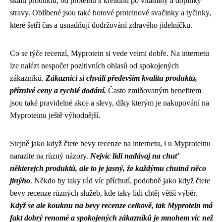
škálu produktů, od proteinů a kreatinu po vitamíny a doplňky
stravy. Oblíbené jsou také hotové proteinové svačinky a tyčinky,
které šetří čas a usnadňují dodržování zdravého jídelníčku.
Co se týče recenzí, Myprotein si vede velmi dobře. Na internetu
lze nalézt nespočet pozitivních ohlasů od spokojených
zákazníků.
Zákazníci si chválí především kvalitu produktů,
příznivé ceny a rychlé dodání.
Často zmiňovaným benefitem
jsou také pravidelné akce a slevy, díky kterým je nakupování na
Myproteinu ještě výhodnější.
Stejně jako když čtete bevy recenze na internetu, i u Myproteinu
narazíte na různý názory.
Nejvíc lidi nadávaj na chuť
některejch produktů, ale to je jasný, že každýmu chutná něco
jinýho
. Někdo by taky rád víc příchutí, podobně jako když
čtete
bevy recenze
různých služeb, kde taky lidi chtěj větší výběr.
Když se ale kouknu na bevy recenze celkově, tak Myprotein má
fakt dobrý renomé a spokojených zákazníků je mnohem víc než