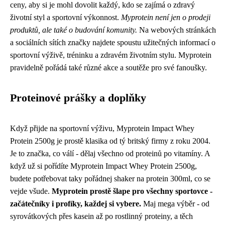
ceny, aby si je mohl dovolit každý, kdo se zajímá o zdravý
životní styl a sportovní výkonnost.
Myprotein není jen o prodeji
produktů, ale také o budování komunity.
Na webových stránkách
a sociálních sítích značky najdete spoustu užitečných informací o
sportovní výživě, tréninku a zdravém životním stylu. Myprotein
pravidelně pořádá také různé akce a soutěže pro své fanoušky.
Proteinové prášky a doplňky
Když přijde na sportovní výživu,
Myprotein Impact Whey
Protein 2500g
je prostě klasika od tý britský firmy z roku 2004.
Je to značka, co válí - dělaj všechno od proteinů po vitamíny. A
když už si pořídíte Myprotein Impact Whey Protein 2500g,
budete potřebovat taky pořádnej
shaker na protein 300ml
, co se
vejde všude.
Myprotein prostě šlape pro všechny sportovce -
začátečníky i profíky, každej si vybere.
Maj mega výběr - od
syrovátkových přes kasein až po rostlinný proteiny, a těch