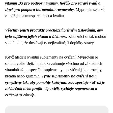
vitamín D3 pro podporu imunity, hořčík pro zdraví svalů a
zinek pro podporu hormonální rovnováhy.
Myprotein se také
zaměřuje na transparentnost a kvalitu.
Všechny jejich produkty procházejí přísným testováním, aby
byla zajištěna jejich čistota a účinnost.
Zákazníci se tak mohou
spolehnout, že dostávají ty nejkvalitnější doplňky stravy.
Když hledáte kvalitní
suplementy na cvičení
, Myprotein je
solidní volba. Jejich nabídka zahrnuje všechno od základních
vitamínů až po speciální suplementy na cvičení jako proteiny,
kreatin nebo glutamin.
Tyhle suplementy na cvičení jsou
vymyšlený tak, aby pomohly každýmu, kdo sportuje - ať už je
začátečník nebo profík - líp cvičit, rychlejc regenerovat a
celikově se cítit líp.