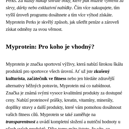
Perks.
Za každý nákup sbíráte body, které pak můžete vyměnit za
slevy, dárky nebo exkluzivní nabídky
. Čím více nakupujete, tím
vyšší úroveň programu dosáhnete a tím více výhod získáte.
Myprotein Perks je skvělý způsob, jak ušetřit peníze a zároveň
získat odměny za svou věrnost.
Myprotein: Pro koho je vhodný?
Myprotein je značka sportovní výživy, která nabízí širokou škálu
produktů pro sportovce všech úrovní. Ať už jste
zkušený
kulturista
,
začátečník ve fitness
nebo jen hledáte zdravější
alternativy běžných potravin, Myprotein má co nabídnout.
Značka je známá svými vysoce kvalitními produkty za dostupné
ceny. Nabízí proteinové prášky, kreatin, vitamíny, minerály,
doplňky stravy a další produkty, které vám pomohou dosáhnout
vašich fitness cílů. Myprotein se také zaměřuje na
transparentnost
a uvádí kompletní složení a nutriční hodnoty u
všech svých produktů. Díky tomu máte jistotu, že víte, co