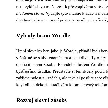
neobvyklé slovo může vést k překvapivému vítězstv
hledaném slově.
Využijte tyto indicie k zúžení možn
uhodnout slovo na první pokus nebo až na ten šestý, d
Výhody hraní Wordle
Hraní slovních her, jako je Wordle, přináší řadu be
v češtině
se staly fenoménem a není divu. Tyto hry n
obohatit slovní zásobu. Pravidelné luštění Wordle m
bystřejšímu úsudku. Představte si ten skvělý pocit,
zažijete radost z úspěchu, ale také si posílíte sebe
kdykoli a kdekoli – stačí vám k tomu chytrý telefon
Rozvoj slovní zásoby