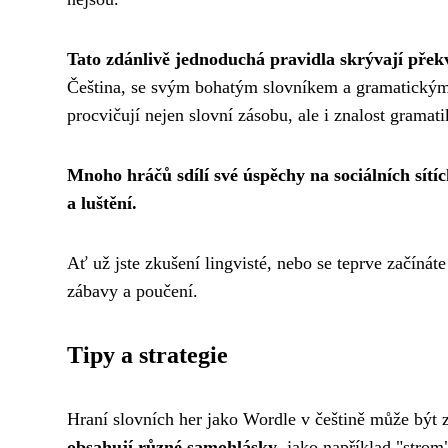
Tato zdánlivě jednoduchá pravidla skrývají pře
Čeština, se svým bohatým slovníkem a gramatickými s
procvičují nejen slovní zásobu, ale i znalost gramat
Mnoho hráčů sdílí své úspěchy na sociálních sítí
a luštění.
Ať už jste zkušení lingvisté, nebo se teprve začínát
zábavy a poučení.
Tipy a strategie
Hraní slovních her jako Wordle v češtině může být 
obsahují různé samohlásky
, jako například "stro