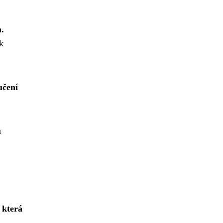
.
k
učení
u
 která