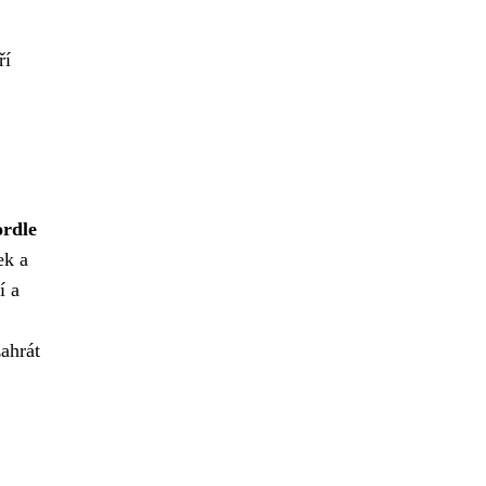
ří
rdle
ek a
í a
zahrát