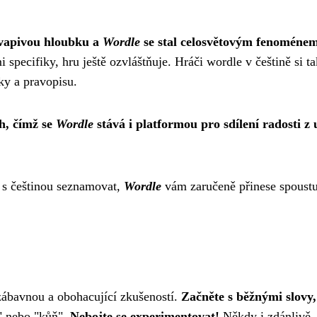
kvapivou hloubku a
Wordle
se stal celosvětovým fenoménem
pecifiky, hru ještě ozvláštňuje. Hráči wordle v češtině si ta
iky a pravopisu.
ch, čímž se
Wordle
stává i platformou pro sdílení radosti z 
e s češtinou seznamovat,
Wordle
vám zaručeně přinese spoust
zábavnou a obohacující zkušeností.
Začněte s běžnými slovy,
m" nebo "kůň".
Nebojte se experimentovat!
Někdy i zdánlivě