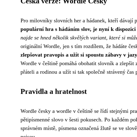
Česká verze: Wordle Česky
Pro milovníky slovních her a hádanek, kteří dávají 
populární hra s hádáním slov, je nyní k dispozici i
najde se hned několik skvělých variant, které si může
originální Wordle, jen s tím rozdílem, že hádáte čes
zlepšovat pravopis a užít si spoustu zábavy v jazy
Wordle v češtině pomáhá obohatit slovník a zlepšit 
přáteli a rodinou a užít si tak společně strávený čas
Pravidla a hratelnost
Wordle česky a wordle v češtině se řídí stejnými pr
pětipísmenné slovo v šesti pokusech. Po každém po
správném místě, písmena označená žlutě se ve slově
nejsou.