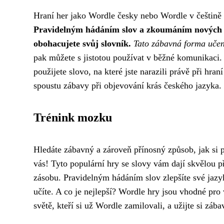
Hraní her jako Wordle česky nebo Wordle v češtině 
Pravidelným hádáním slov a zkoumáním nových ko
obohacujete svůj slovník.
Tato zábavná forma učen
pak můžete s jistotou používat v běžné komunikaci. P
použijete slovo, na které jste narazili právě při hra
spoustu zábavy při objevování krás českého jazyka.
Trénink mozku
Hledáte zábavný a zároveň přínosný způsob, jak si
vás! Tyto populární hry se slovy vám dají skvělou pří
zásobu. Pravidelným hádáním slov zlepšíte své jazyk
učíte. A co je nejlepší? Wordle hry jsou vhodné pro
světě, kteří si už Wordle zamilovali, a užijte si záb