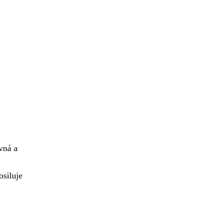
vná a
osiluje