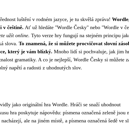
přednost luštění v rodném jazyce, je tu skvělá zpráva!
Wordle
 v češtině.
Ať už hledáte "Wordle Česky" nebo "Wordle v češ
te užít online.
Tyto verze hry fungují na stejném principu jak
ká slova.
To znamená, že si můžete procvičovat slovní záso
ce, který je vám blízký.
Mnoho lidí si pochvaluje, jak jim h
znalost gramatiky. A co je nejlepší, Wordle Česky si můžete z
 plný napětí a radosti z uhodnutých slov.
avidly jako originální hra Wordle. Hráči se snaží uhodnout
kusu hra poskytuje nápovědu: písmena označená zeleně jsou 
 nacházejí, ale na jiném místě, a písmena označená šedě ve s