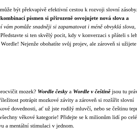
může být překvapivě efektivní cestou k rozvoji slovní zásoby
mbinací písmen si přirozeně osvojujete nová slova a
í vám pomůže snadněji si zapamatovat i méně obvyklá slova,
ředstavte si ten skvělý pocit, kdy v konverzaci s přáteli s le
ní Wordle! Nejenže obohatíte svůj projev, ale zároveň si užijete
 procvičit mozek?
Wordle česky
a
Wordle v češtině
jsou tu prá
ležitost potrápit mozkové závity a zároveň si rozšířit slovní
ové dovednosti, ať už jste rodilý mluvčí, nebo se češtinu tep
 všechny věkové kategorie! Přidejte se k milionům lidí po cel
avu a mentální stimulaci v jednom.