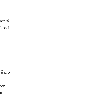
.
která
hkostí
vě pro
rve
ém