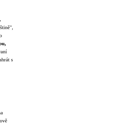
,
tině",
o
bu,
raní
ahrát s
na
lově