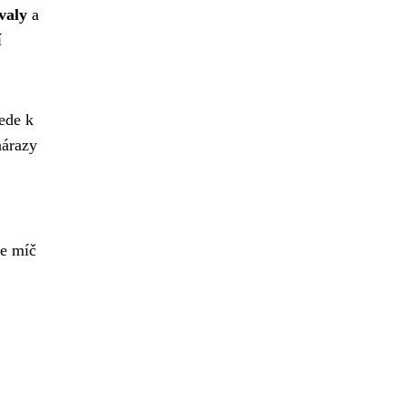
svaly
a
í
ede k
nárazy
je míč