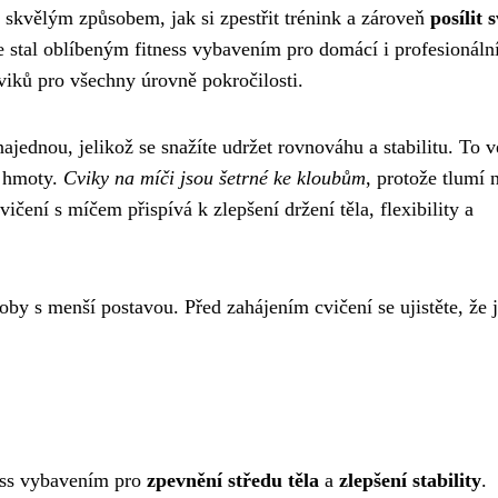
kvělým způsobem, jak si zpestřit trénink a zároveň
posílit 
se stal oblíbeným fitness vybavením pro domácí i profesionáln
viků pro všechny úrovně pokročilosti.
jednou, jelikož se snažíte udržet rovnováhu a stabilitu. To v
é hmoty.
Cviky na míči jsou šetrné ke kloubům
, protože tlumí 
vičení s míčem přispívá k zlepšení držení těla, flexibility a
by s menší postavou. Před zahájením cvičení se ujistěte, že 
ess vybavením pro
zpevnění středu těla
a
zlepšení stability
.