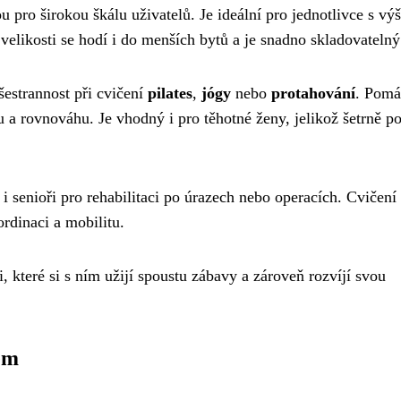
pro širokou škálu uživatelů. Je ideální pro jednotlivce s vý
likosti se hodí i do menších bytů a je snadno skladovatelný
šestrannost při cvičení
pilates
,
jógy
nebo
protahování
. Pomá
tu a rovnováhu. Je vhodný i pro těhotné ženy, jelikož šetrně po
senioři pro rehabilitaci po úrazech nebo operacích. Cvičení
rdinaci a mobilitu.
 které si s ním užijí spoustu zábavy a zároveň rozvíjí svou
em