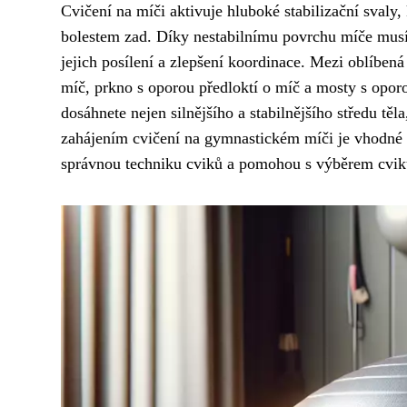
Cvičení na míči aktivuje hluboké stabilizační svaly,
bolestem zad. Díky nestabilnímu povrchu míče musí 
jejich posílení a zlepšení koordinace. Mezi oblíben
míč, prkno s oporou předloktí o míč a mosty s opo
dosáhnete nejen silnějšího a stabilnějšího středu těla
zahájením cvičení na gymnastickém míči je vhodné 
správnou techniku cviků a pomohou s výběrem cviků