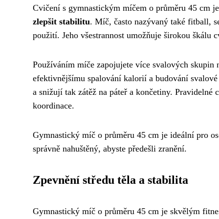
Cvičení s gymnastickým míčem o průměru 45 cm je s
zlepšit stabilitu
. Míč, často nazývaný také fitball, 
použití. Jeho všestrannost umožňuje širokou škálu c
Používáním míče zapojujete více svalových skupin na
efektivnějšímu spalování kalorií a budování svalov
a snižují tak zátěž na páteř a končetiny. Pravidelné c
koordinace.
Gymnastický míč o průměru 45 cm je ideální pro oso
správně nahuštěný, abyste předešli zranění.
Zpevnění středu těla a stabilita
Gymnastický míč o průměru 45 cm je skvělým fitn