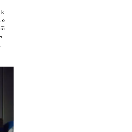
 k
u o
íči
ed
u