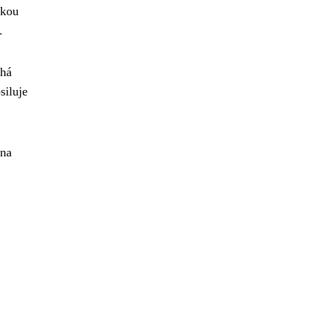
škou
.
há
siluje
 na