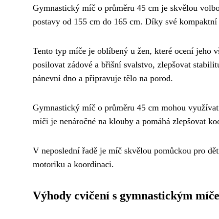
Gymnastický míč o průměru 45 cm je skvělou volbou 
postavy od 155 cm do 165 cm. Díky své kompaktní ve
Tento typ míče je oblíbený u žen, které ocení jeho v
posilovat zádové a břišní svalstvo, zlepšovat stabili
pánevní dno a připravuje tělo na porod.
Gymnastický míč o průměru 45 cm mohou využívat i 
míči je nenáročné na klouby a pomáhá zlepšovat koo
V neposlední řadě je míč skvělou pomůckou pro děti,
motoriku a koordinaci.
Výhody cvičení s gymnastickým míč