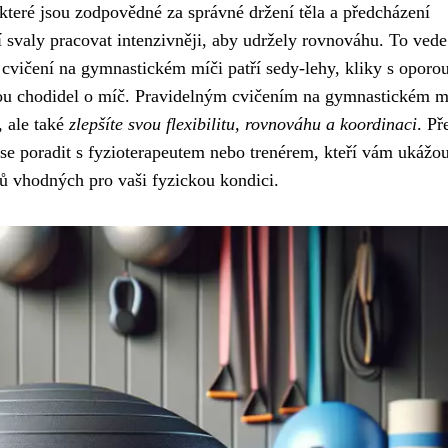
 které jsou zodpovědné za správné držení těla a předcházení
svaly pracovat intenzivněji, aby udržely rovnováhu. To vede
á cvičení na gymnastickém míči patří sedy-lehy, kliky s oporo
rou chodidel o míč. Pravidelným cvičením na gymnastickém m
, ale také
zlepšíte svou flexibilitu, rovnováhu a koordinaci
. Př
se poradit s fyzioterapeutem nebo trenérem, kteří vám ukážo
 vhodných pro vaši fyzickou kondici.