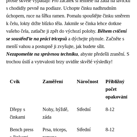
prostě skvěle vypadají! Pro začátek si lehněte na záda na lavičku
s chodidly pevně na podlaze. Uchopte činku nadhrudním
úchopem, ruce na šířku ramen. Pomalu spouštějte činku směrem
k čelu, lokty držte blízko těla. Jakmile se činka lehce dotkne
vašeho čela, zatlačte ji zpět do výchozí polohy.
Během cvičení
se soustřeďte na práci tricepsů
a dýchejte plynule. Začněte s
menší vahou a postupně ji zvyšujte, jak budete sílit.
Nezapomeňte na správnou techniku
, abyste předešli zranění. S
trochou úsilí a vytrvalosti brzy uvidíte skvělé výsledky!
Cvik
Zaměření
Náročnost
Přibližný
počet
opakování
Dřepy s
Nohy, hýždě,
Střední
8-12
činkami
záda
Bench press
Prsa, triceps,
Střední
8-12