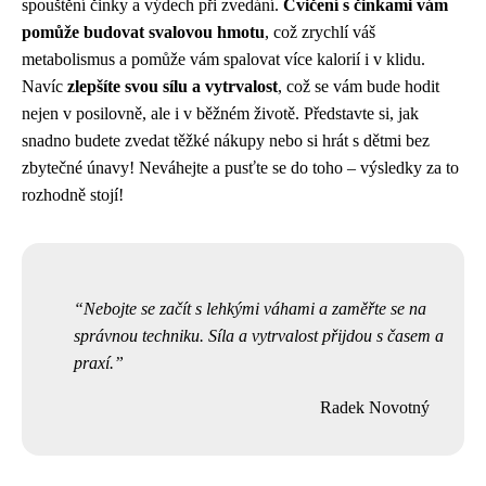
spouštění činky a výdech při zvedání.
Cvičení s činkami vám
pomůže budovat svalovou hmotu
, což zrychlí váš
metabolismus a pomůže vám spalovat více kalorií i v klidu.
Navíc
zlepšíte svou sílu a vytrvalost
, což se vám bude hodit
nejen v posilovně, ale i v běžném životě. Představte si, jak
snadno budete zvedat těžké nákupy nebo si hrát s dětmi bez
zbytečné únavy! Neváhejte a pusťte se do toho – výsledky za to
rozhodně stojí!
Nebojte se začít s lehkými váhami a zaměřte se na
správnou techniku. Síla a vytrvalost přijdou s časem a
praxí.
Radek Novotný