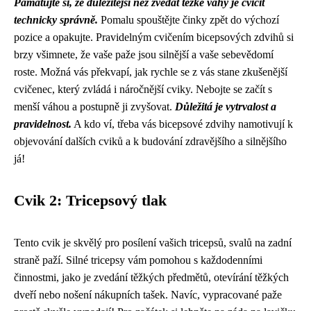
Pamatujte si, že důležitější než zvedat těžké váhy je cvičit
technicky správně.
Pomalu spouštějte činky zpět do výchozí
pozice a opakujte. Pravidelným cvičením bicepsových zdvihů si
brzy všimnete, že vaše paže jsou silnější a vaše sebevědomí
roste. Možná vás překvapí, jak rychle se z vás stane zkušenější
cvičenec, který zvládá i náročnější cviky. Nebojte se začít s
menší váhou a postupně ji zvyšovat.
Důležitá je vytrvalost a
pravidelnost.
A kdo ví, třeba vás bicepsové zdvihy namotivují k
objevování dalších cviků a k budování zdravějšího a silnějšího
já!
Cvik 2: Tricepsový tlak
Tento cvik je skvělý pro posílení vašich tricepsů, svalů na zadní
straně paží. Silné tricepsy vám pomohou s každodenními
činnostmi, jako je zvedání těžkých předmětů, otevírání těžkých
dveří nebo nošení nákupních tašek. Navíc, vypracované paže