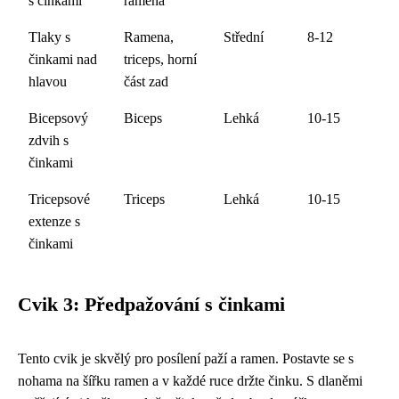
s činkami
ramena
Tlaky s
Ramena,
Střední
8-12
činkami nad
triceps, horní
hlavou
část zad
Bicepsový
Biceps
Lehká
10-15
zdvih s
činkami
Tricepsové
Triceps
Lehká
10-15
extenze s
činkami
Cvik 3: Předpažování s činkami
Tento cvik je skvělý pro posílení paží a ramen. Postavte se s
nohama na šířku ramen a v každé ruce držte činku. S dlaněmi