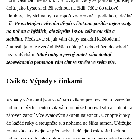
horní části zad, ne na krku. S rovnými zády se pomalu spouštějte
dolů, jako byste si chtěli sednout na židli. Jděte do takové
hloubky, aby stehna byla alespoň vodorovně s podlahou, ideálně
níž.
Pravidelným cvičením dřepů s činkami posílíte nejen svaly
na nohou a hýždích, ale zlepšíte i svou celkovou sílu a
stabilitu.
Představte si, jak vám dřepy usnadní každodenní
činnosti, jako je zvedání těžších nákupů nebo chůze do schodů
bez zadýchání.
Silné nohy a pevný zadek vám dodají
sebevědomí a pomohou vám cítit se skvěle ve svém těle.
Cvik 6: Výpady s činkami
Výpady s činkami jsou skvělým cvikem pro posílení a tvarování
nohou a hýždí. Tento cvik vám pomůže budovat sílu a stabilitu a
zároveň zapojí více svalových skupin najednou. Uchopte činky
do každé ruky a stoupněte si s nohama na šířku ramen. Udržujte
rovná záda a dívejte se před sebe. Udělejte krok vpřed jednou
nohou a snižujte tělo, dokud se vaše přední koleno nedostane do