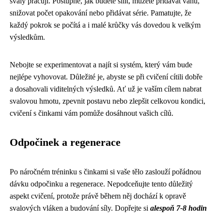
svaly pracují. Postupně, jak budete sílit, můžete přidávat váhu,
snižovat počet opakování nebo přidávat série. Pamatujte, že
každý pokrok se počítá a i malé krůčky vás dovedou k velkým
výsledkům.
Nebojte se experimentovat a najít si systém, který vám bude
nejlépe vyhovovat. Důležité je, abyste se při cvičení cítili dobře
a dosahovali viditelných výsledků. Ať už je vaším cílem nabrat
svalovou hmotu, zpevnit postavu nebo zlepšit celkovou kondici,
cvičení s činkami vám pomůže dosáhnout vašich cílů.
Odpočinek a regenerace
Po náročném tréninku s činkami si vaše tělo zaslouží pořádnou
dávku odpočinku a regenerace. Nepodceňujte tento důležitý
aspekt cvičení, protože právě během něj dochází k opravě
svalových vláken a budování síly. Dopřejte si
alespoň 7-8 hodin