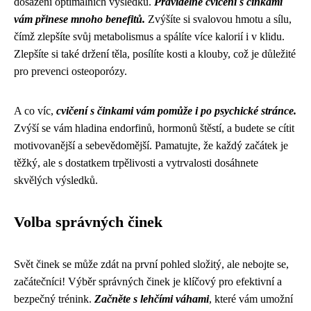
dosažení optimálních výsledků.
Pravidelné cvičení s činkami
vám přinese mnoho benefitů.
Zvýšíte si svalovou hmotu a sílu,
čímž zlepšíte svůj metabolismus a spálíte více kalorií i v klidu.
Zlepšíte si také držení těla, posílíte kosti a klouby, což je důležité
pro prevenci osteoporózy.
A co víc,
cvičení s činkami vám pomůže i po psychické stránce.
Zvýší se vám hladina endorfinů, hormonů štěstí, a budete se cítit
motivovanější a sebevědomější. Pamatujte, že každý začátek je
těžký, ale s dostatkem trpělivosti a vytrvalosti dosáhnete
skvělých výsledků.
Volba správných činek
Svět činek se může zdát na první pohled složitý, ale nebojte se,
začátečníci! Výběr správných činek je klíčový pro efektivní a
bezpečný trénink.
Začněte s lehčími váhami
, které vám umožní