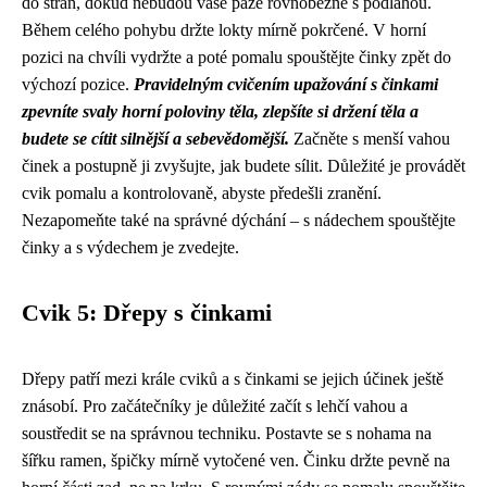
do stran, dokud nebudou vaše paže rovnoběžně s podlahou.
Během celého pohybu držte lokty mírně pokrčené. V horní
pozici na chvíli vydržte a poté pomalu spouštějte činky zpět do
výchozí pozice.
Pravidelným cvičením upažování s činkami
zpevníte svaly horní poloviny těla, zlepšíte si držení těla a
budete se cítit silnější a sebevědomější.
Začněte s menší vahou
činek a postupně ji zvyšujte, jak budete sílit. Důležité je provádět
cvik pomalu a kontrolovaně, abyste předešli zranění.
Nezapomeňte také na správné dýchání – s nádechem spouštějte
činky a s výdechem je zvedejte.
Cvik 5: Dřepy s činkami
Dřepy patří mezi krále cviků a s činkami se jejich účinek ještě
znásobí. Pro začátečníky je důležité začít s lehčí vahou a
soustředit se na správnou techniku. Postavte se s nohama na
šířku ramen, špičky mírně vytočené ven. Činku držte pevně na