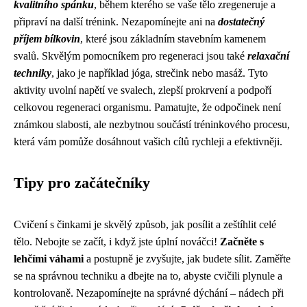
kvalitního spánku
, během kterého se vaše tělo zregeneruje a
připraví na další trénink. Nezapomínejte ani na
dostatečný
příjem bílkovin
, které jsou základním stavebním kamenem
svalů. Skvělým pomocníkem pro regeneraci jsou také
relaxační
techniky
, jako je například jóga, strečink nebo masáž. Tyto
aktivity uvolní napětí ve svalech, zlepší prokrvení a podpoří
celkovou regeneraci organismu. Pamatujte, že odpočinek není
známkou slabosti, ale nezbytnou součástí tréninkového procesu,
která vám pomůže dosáhnout vašich cílů rychleji a efektivněji.
Tipy pro začátečníky
Cvičení s činkami je skvělý způsob, jak posílit a zeštíhlit celé
tělo. Nebojte se začít, i když jste úplní nováčci!
Začněte s
lehčími váhami
a postupně je zvyšujte, jak budete sílit. Zaměřte
se na správnou techniku a dbejte na to, abyste cvičili plynule a
kontrolovaně. Nezapomínejte na správné dýchání – nádech při