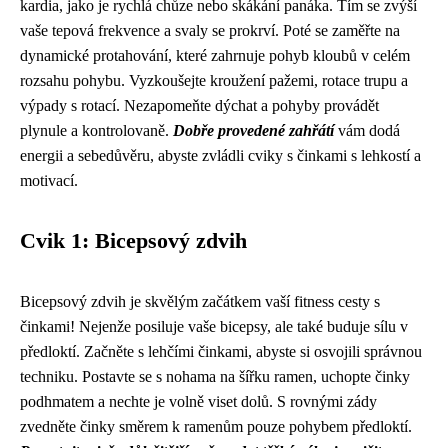
kardia, jako je rychlá chůze nebo skákání panáka. Tím se zvýší
vaše tepová frekvence a svaly se prokrví. Poté se zaměřte na
dynamické protahování, které zahrnuje pohyb kloubů v celém
rozsahu pohybu. Vyzkoušejte kroužení pažemi, rotace trupu a
výpady s rotací. Nezapomeňte dýchat a pohyby provádět
plynule a kontrolovaně.
Dobře provedené zahřátí
vám dodá
energii a sebedůvěru, abyste zvládli cviky s činkami s lehkostí a
motivací.
Cvik 1: Bicepsový zdvih
Bicepsový zdvih je skvělým začátkem vaší fitness cesty s
činkami! Nejenže posiluje vaše bicepsy, ale také buduje sílu v
předloktí. Začněte s lehčími činkami, abyste si osvojili správnou
techniku. Postavte se s nohama na šířku ramen, uchopte činky
podhmatem a nechte je volně viset dolů. S rovnými zády
zvedněte činky směrem k ramenům pouze pohybem předloktí.