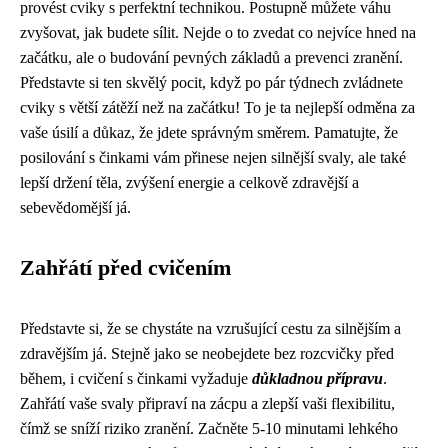
provést cviky s perfektní technikou. Postupně můžete váhu
zvyšovat, jak budete sílit. Nejde o to zvedat co nejvíce hned na
začátku, ale o budování pevných základů a prevenci zranění.
Představte si ten skvělý pocit, když po pár týdnech zvládnete
cviky s větší zátěží než na začátku! To je ta nejlepší odměna za
vaše úsilí a důkaz, že jdete správným směrem. Pamatujte, že
posilování s činkami vám přinese nejen silnější svaly, ale také
lepší držení těla, zvýšení energie a celkově zdravější a
sebevědomější já.
Zahřátí před cvičením
Představte si, že se chystáte na vzrušující cestu za silnějším a
zdravějším já. Stejně jako se neobejdete bez rozcvičky před
během, i cvičení s činkami vyžaduje
důkladnou přípravu
.
Zahřátí vaše svaly připraví na zácpu a zlepší vaši flexibilitu,
čímž se sníží riziko zranění. Začněte 5-10 minutami lehkého