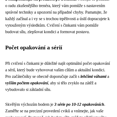
o radu zkušenějšího trenéra, který vám pomůže s nastavením
správné techniky a upozorní na případné chyby. Pamatujte, že
každý začínal a i vy se s trochou trpělivosti a úsilí dopracujete k
vytouženým výsledkům. Cvičení s činkami vám pomůže
budovat sílu, zlepšovat kondici a formovat postavu.
Počet opakování a sérií
Při cvičení s činkami je důležité najít optimální počet opakování
a sérií, který bude vyhovovat vašim cílům a aktuální kondici.
Pro začátečníky se obecně doporučuje začít s
lehčími váhami
a
vyšším počtem opakování
, aby si tělo zvyklo na zátěž a
vybudovalo si základní sílu.
Skvělým výchozím bodem je
3 série po 10-12 opakováních
.
Zaměřte se na precizní provedení cviků a vnímejte, jak vaše