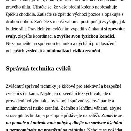
pravého úhlu. Ujistěte se, že vaše přední koleno nepřesahuje
špičku chodidla. Zatlačte se zpět do výchozí pozice a opakujte s
druhou nohou. Začněte s menší vahou a postupně ji zvyšujte, jak
budete sílit. Pravidelným cvičením výpadů s činkami si
zpevníte
svaly
, zlepšíte koordinaci a
zvýšíte svou fyzickou kondici
.
Nezapomeňte na správnou techniku a dýchání pro dosažení
nejlepších výsledků a
minimalizaci rizika zranění
.
Správná technika cviků
Zvládnutí správné techniky je klíčové pro efektivní a bezpečné
cvičení s činkami. Nejde jen o zvedání těžkých vah, ale o
provedení pohybu tak, aby zapojil správné svalové partie a
minimalizoval riziko zranění. Začněte s lehčími váhami, abyste
si osvojili techniku, a postupně přidávejte na zátěži.
Zaměřte se
na pomalé a kontrolované pohyby, dbejte na správné dýchání
a nezapomínejte na protažení po tréninku.
Nebojte se požádat