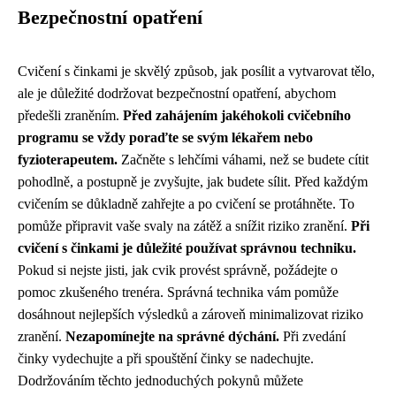
Bezpečnostní opatření
Cvičení s činkami je skvělý způsob, jak posílit a vytvarovat tělo,
ale je důležité dodržovat bezpečnostní opatření, abychom
předešli zraněním.
Před zahájením jakéhokoli cvičebního
programu se vždy poraďte se svým lékařem nebo
fyzioterapeutem.
Začněte s lehčími váhami, než se budete cítit
pohodlně, a postupně je zvyšujte, jak budete sílit. Před každým
cvičením se důkladně zahřejte a po cvičení se protáhněte. To
pomůže připravit vaše svaly na zátěž a snížit riziko zranění.
Při
cvičení s činkami je důležité používat správnou techniku.
Pokud si nejste jisti, jak cvik provést správně, požádejte o
pomoc zkušeného trenéra. Správná technika vám pomůže
dosáhnout nejlepších výsledků a zároveň minimalizovat riziko
zranění.
Nezapomínejte na správné dýchání.
Při zvedání
činky vydechujte a při spouštění činky se nadechujte.
Dodržováním těchto jednoduchých pokynů můžete