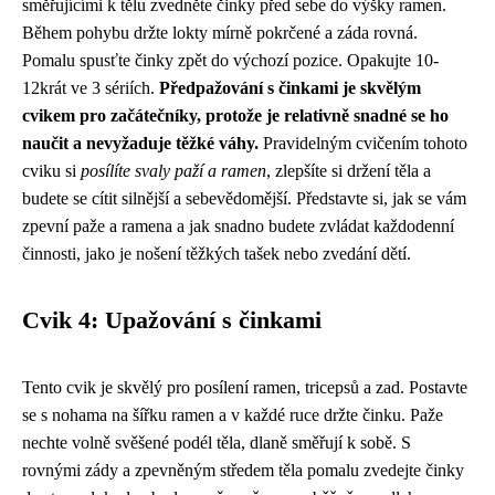
směřujícími k tělu zvedněte činky před sebe do výšky ramen.
Během pohybu držte lokty mírně pokrčené a záda rovná.
Pomalu spusťte činky zpět do výchozí pozice. Opakujte 10-
12krát ve 3 sériích.
Předpažování s činkami je skvělým
cvikem pro začátečníky, protože je relativně snadné se ho
naučit a nevyžaduje těžké váhy.
Pravidelným cvičením tohoto
cviku si
posílíte svaly paží a ramen
, zlepšíte si držení těla a
budete se cítit silnější a sebevědomější. Představte si, jak se vám
zpevní paže a ramena a jak snadno budete zvládat každodenní
činnosti, jako je nošení těžkých tašek nebo zvedání dětí.
Cvik 4: Upažování s činkami
Tento cvik je skvělý pro posílení ramen, tricepsů a zad. Postavte
se s nohama na šířku ramen a v každé ruce držte činku. Paže
nechte volně svěšené podél těla, dlaně směřují k sobě. S
rovnými zády a zpevněným středem těla pomalu zvedejte činky