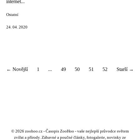
internet...
Ostatní
24. 04. 2020
← Novější
1
...
49
50
51
52
Starší →
© 2026 zoohoo.cz - Časopis ZooHoo - vaše nejlepší průvodce světem
zvířat a přírody. Zábavné a poučné články, fotogalerie, novinky ze