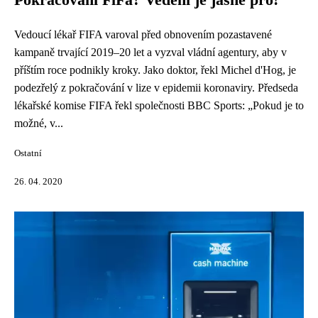
Pokračování FiFa? Vedení je jasně pro!
Vedoucí lékař FIFA varoval před obnovením pozastavené
kampaně trvající 2019–20 let a vyzval vládní agentury, aby v
příštím roce podnikly kroky. Jako doktor, řekl Michel d'Hog, je
podezřelý z pokračování v lize v epidemii koronaviry. Předseda
lékařské komise FIFA řekl společnosti BBC Sports: „Pokud je to
možné, v...
Ostatní
26. 04. 2020