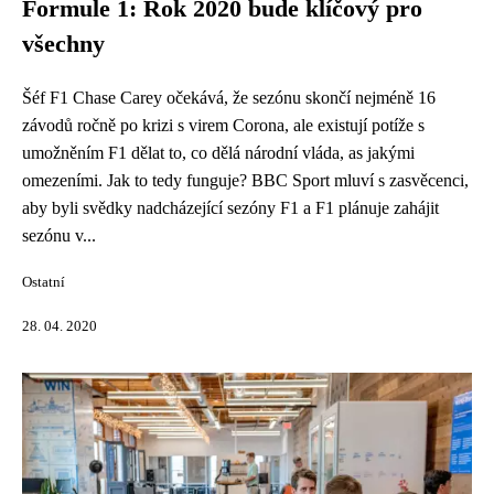
Formule 1: Rok 2020 bude klíčový pro
všechny
Šéf F1 Chase Carey očekává, že sezónu skončí nejméně 16
závodů ročně po krizi s virem Corona, ale existují potíže s
umožněním F1 dělat to, co dělá národní vláda, as jakými
omezeními. Jak to tedy funguje? BBC Sport mluví s zasvěcenci,
aby byli svědky nadcházející sezóny F1 a F1 plánuje zahájit
sezónu v...
Ostatní
28. 04. 2020