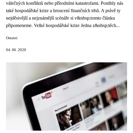
válečných konfliktů nebo přírodními katastrofami. Postihly nás
také hospodářské krize a hroucení finančních trhů. A právě ty
nejděsivější a nejznámější scénáře si v&nbsp;tomto článku
připomeneme. Velké hospodářské krize Jedna z&nbsp;těch...
Ostatní
04. 06. 2020