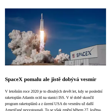
SpaceX pomalu ale jistě dobývá vesmír
V letošním roce 2020 je to dlouhých devět let, kdy se poslední
raketoplán Atlantis ocitl na stanici ISS. V té době skončil
program raketoplánů a z území USA do vesmíru už další
Američané nevystoupali. To se však změní během 27. května,